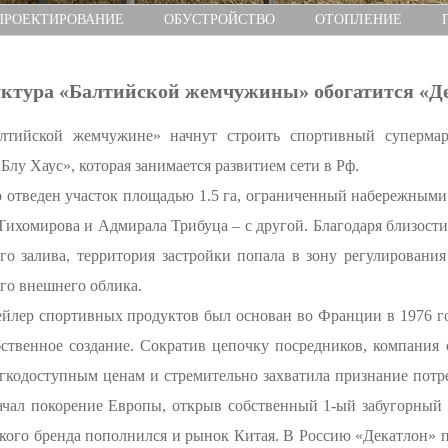
ПРОЕКТИРОВАНИЕ
ОБУСТРОЙСТВО
ОТОПЛЕНИЕ
ктура «Балтийской жемчужины» обогатится «Д
тийской жемчужине» начнут строить спортивный супермарк
лу Хаус», которая занимается развитием сети в Рф.
о отведен участок площадью 1.5 га, ограниченный набережным
ихомирова и Адмирала Трибуца – с другой. Благодаря близост
ого залива, территория застройки попала в зону регулирова
его внешнего облика.
йлер спортивных продуктов был основан во Франции в 1976 г
бственное создание. Сократив цепочку посредников, компания
кодоступным ценам и стремительно захватила признание потре
ачал покорение Европы, открыв собственный 1-ый забугорный 
ого бренда пополнился и рынок Китая. В Россию «Декатлон» пр