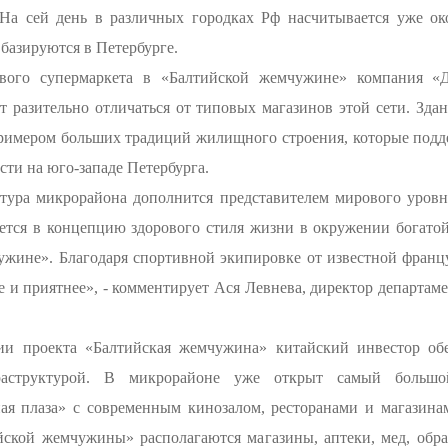
а сей день в различных городках Рф насчитывается уже ок
 базируются в Петербурге.
нового супермаркета в «Балтийской жемчужине» компания «Д
ет разительно отличаться от типовых магазинов этой сети. Зд
римером больших традиций жилищного строения, которые поддер
ти на юго-западе Петербурга.
ктура микрорайона дополнится представителем мирового уровн
ется в концепцию здорового стиля жизни в окружении богато
жине». Благодаря спортивной экипировке от известной францу
 и приятнее», - комментирует Ася Левнева, директор департа
ии проекта «Балтийская жемчужина» китайский инвестор обе
аструктурой. В микрорайоне уже открыт самый большой 
ая плаза» с современным кинозалом, ресторанами и магазина
йской жемчужины» располагаются магазины, аптеки, мед, обра