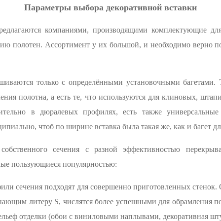
Параметры выбора декоративной вставки
редлагаются компаниями, производящими комплектующие для
нию полотен. Ассортимент у их большой, и необходимо верно п
шиваются только с определёнными установочными багетами. Та
ения полотна, а есть те, что используются для клиновых, шта
чительно в дюралевых профилях, есть также универсальны
ипиально, чтоб по ширине вставка была такая же, как и багет д
й собственного сечения с разной эффективностью перекры
амые пользующиеся популярностью:
фили сечения подходят для совершенно приготовленных стенок. 
нающим литеру S, числятся более успешными для обрамления по
ельеф отделки (обои с виниловыми наплывами, декоративная шту