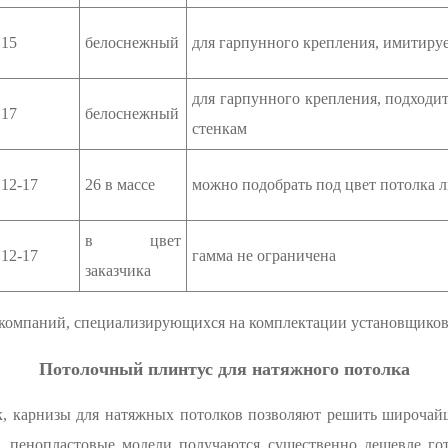
15
белоснежный
для гарпунного крепления, имитиру
для гарпунного крепления, подходи
17
белоснежный
стенкам
12-17
26 в массе
можно подобрать под цвет потолка л
в цвет
12-17
гамма не ограничена
заказчика
х компаний, специализирующихся на комплектации установщико
Потолочный плинтус для натяжного потолка
к, карнизы для натяжных потолков позволяют решить широчайш
, пенопластовые модели получаются существенно дешевле г