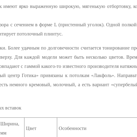
к имеют ярко выраженную широкую, мягенькую отбортовку, ко
ора с сечением в форме L (пристенный уголок). Одной полкой 
митирует потолочный плинтус.
ки. Более удачным по долговечности считается тонирование пр
ерху. Для каждой модели может быть несколько цветов. Врем
овпадают с гаммой какого-то известного производителя натяжн
ый центр Готика» привязаны к потолкам «Лакфоль». Направьт
 есть немного кремовый, молочный, а есть вариант «супербел
ых вставок
Ширина,
Цвет
Особенности
мм