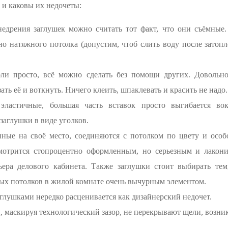
 и каковы их недочеты:
дрения заглушек можно считать тот факт, что они съёмные.
о натяжного потолка (допустим, чтоб слить воду после затопл
оли просто, всё можно сделать без помощи других. Доволь
зать её и воткнуть. Ничего клеить, шпаклевать и красить не надо.
ластичные, большая часть вставок просто выгибается во
заглушки в виде уголков.
нные на своё место, соединяются с потолком по цвету и особ
мотрится стопроцентно оформленным, но серьезным и лакон
рьера делового кабинета. Также заглушки стоит выбирать тем
ых потолков в жилой комнате очень вычурным элементом.
аглушками нередко расценивается как дизайнерский недочет.
 маскируя технологический зазор, не перекрывают щели, возник