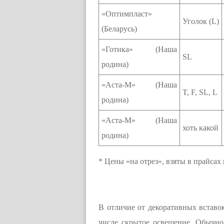
«Оптимпласт»
Уголок (L)
(Беларусь)
«Готика» (Наша
SL
родина)
«Аста-М» (Наша
T, F, SL, L
родина)
«Аста-М» (Наша
хоть какой
родина)
* Цены «на отрез», взяты в прайса
В отличие от декоративных вставо
числе скрытое освещение. Обычно