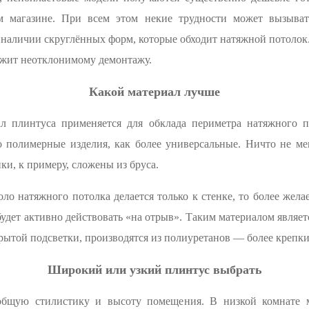
м магазине. При всем этом некие трудности может вызывать
наличии скруглённых форм, которые обходит натяжной потолок
ежит неотклонимому демонтажу.
Какой материал лучше
л плинтуса применяется для обклада периметра натяжного п
о полимерные изделия, как более универсальные. Ничто не м
ки, к примеру, сложены из бруса.
ло натяжного потолка делается только к стенке, то более жел
будет активно действовать «на отрыв». Таким материалом являет
рытой подсветки, производятся из полиуретанов — более крепки
Широкий или узкий плинтус выбрать
общую стилистику и высоту помещения. В низкой комнате 