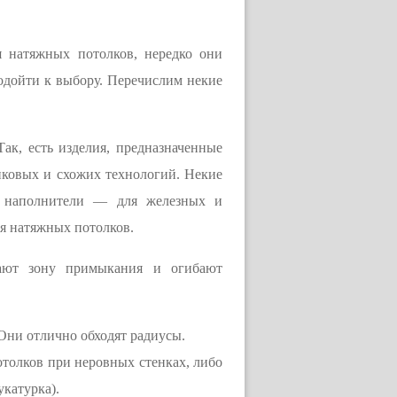
 натяжных потолков, нередко они
одойти к выбору. Перечислим некие
к, есть изделия, предназначенные
пиковых и схожих технологий. Некие
е наполнители — для железных и
ля натяжных потолков.
вают зону примыкания и огибают
Они отлично обходят радиусы.
толков при неровных стенках, либо
катурка).