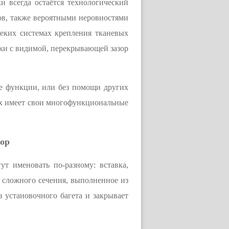
 всегда остаётся технологический
ов, также вероятными неровностями
неких системах крепления тканевых
пки с видимой, перекрывающей зазор
тве функции, или без помощи других
ях имеет свои многофункциональные
бор
т именовать по-разному: вставка,
е сложного сечения, выполненное из
 установочного багета и закрывает