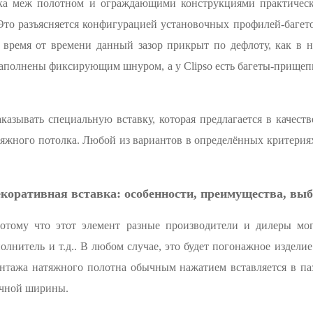
ка меж полотном и ограждающими конструкциями практически
Это разъясняется конфигурацией установочных профилей-багет
 время от времени данный зазор прикрыт по дефлоту, как в 
и заполнены фиксирующим шнуром, а у Clipso есть багеты-прище
аказывать специальную вставку, которая предлагается в качес
атяжного потолка. Любой из вариантов в определённых критери
коративная вставка: особенности, преимущества, вы
потому что этот элемент разные производители и дилеры могу
полнитель и т.д.. В любом случае, это будет погонажное издели
нтажа натяжного полотна обычным нажатием вставляется в паз
ичной ширины.