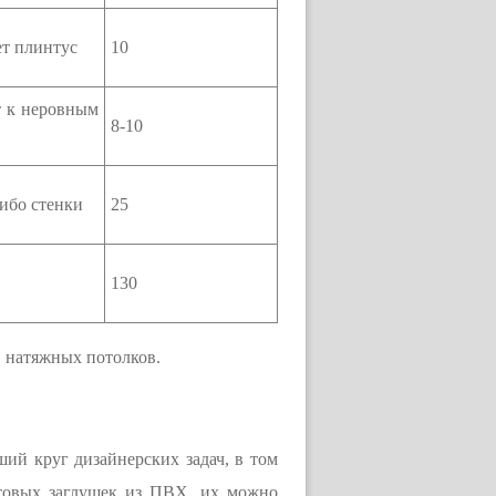
ет плинтус
10
т к неровным
8-10
ибо стенки
25
130
в натяжных потолков.
ий круг дизайнерских задач, в том
отовых заглушек из ПВХ, их можно