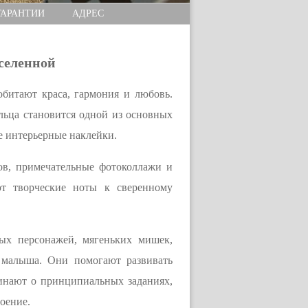
ГАРАНТИИ
АДРЕС
селенной
обитают краса, гармония и любовь.
льца становится одной из основных
е интерьерные наклейки.
ов, примечательные фотоколлажи и
ют творческие ноты к сверенному
ых персонажей, мягеньких мишек,
 малыша. Они помогают развивать
минают о принципиальных заданиях,
оение.