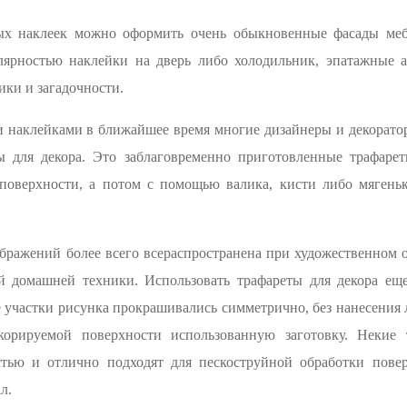
х наклеек можно оформить очень обыкновенные фасады мебе
лярностью наклейки на дверь либо холодильник, эпатажные 
ки и загадочности.
наклейками в ближайшее время многие дизайнеры и декоратор
ы для декора. Это заблаговременно приготовленные трафаре
 поверхности, а потом с помощью валика, кисти либо мягеньк
бражений более всего всераспространена при художественном 
й домашней техники. Использовать трафареты для декора ещ
се участки рисунка прокрашивались симметрично, без нанесения
екорируемой поверхности использованную заготовку. Некие 
тью и отлично подходят для пескоструйной обработки повер
л.