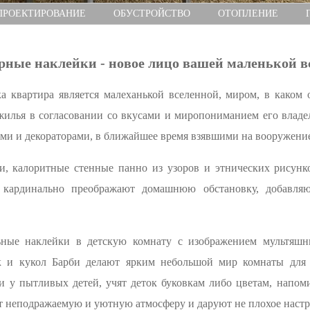
ПРОЕКТИРОВАНИЕ
ОБУСТРОЙСТВО
ОТОПЛЕНИЕ
рные наклейки - новое лицо вашей маленькой в
а квартира является малеханькой вселенной, миром, в каком 
илья в согласовании со вкусами и миропониманием его владе
ами и декораторами, в ближайшее время взявшими на вооружени
, калоритные стенные панно из узоров и этнических рисунк
 кардинально преображают домашнюю обстановку, добавля
ьные наклейки в детскую комнату с изображением мультяшн
к и кукол Барби делают ярким небольшой мир комнаты для
и у пытливых детей, учят деток буковкам либо цветам, напо
т неподражаемую и уютную атмосферу и даруют не плохое настр