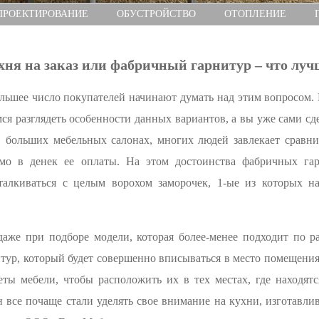
ПРОЕКТИРОВАНИЕ
ОБУСТРОЙСТВО
ОТОПЛЕНИЕ
хня на заказ или фабричный гарнитур – что луч
ьшее число покупателей начинают думать над этим вопросом. 
ся разглядеть особенности данных вариантов, а вы уже сами сд
в больших мебельных салонах, многих людей завлекает сравн
мо в денек ее оплаты. На этом достоинства фабричных гар
талкиваться с целым ворохом заморочек, 1-ые из которых н
аже при подборе модели, которая более-менее подходит по ра
тур, который будет совершенно вписываться в место помещения
еты мебели, чтобы расположить их в тех местах, где находят
 все почаще стали уделять свое внимание на кухни, изготавлив