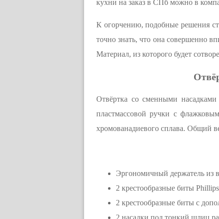
кухни на заказ в СПб можно в ком
К огорчению, подобные решения сто
точно знать, что она совершенно вп
Материал, из которого будет сотвор
Отвёр
Отвёртка со сменными насадками 
пластмассовой ручки с флажковым
хромованадиевого сплава. Общий ве
Эргономичный держатель из в
2 крестообразные биты Phillip
2 крестообразные биты с допо
2 насадки под тонкий шлиц ра