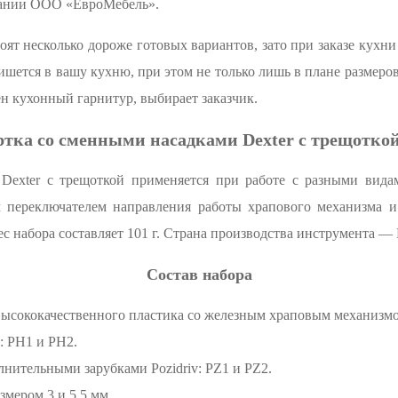
пании ООО «ЕвроМебель».
ят несколько дороже готовых вариантов, зато при заказе кухни
ишется в вашу кухню, при этом не только лишь в плане размеров
ен кухонный гарнитур, выбирает заказчик.
тка со сменными насадками Dexter с трещоткой
Dexter с трещоткой применяется при работе с разными вида
 переключателем направления работы храпового механизма и
с набора составляет 101 г. Страна производства инструмента —
Состав набора
ысококачественного пластика со железным храповым механизм
s: PH1 и PH2.
лнительными зарубками Pozidriv: PZ1 и PZ2.
змером 3 и 5,5 мм.