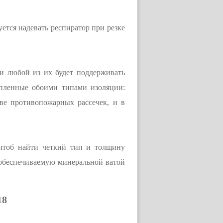
ется надевать респиратор при резке
и любой из их будет поддерживать
епленные обоими типами изоляции:
тве противопожарных рассечек, и в
 чтоб найти четкий тип и толщину
 обеспечиваемую минеральной ватой
18