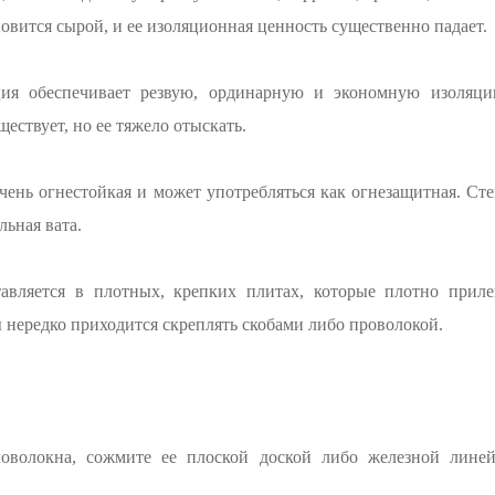
новится сырой, и ее изоляционная ценность существенно падает.
яция обеспечивает резвую, ординарную и экономную изоляц
ществует, но ее тяжело отыскать.
чень огнестойкая и может употребляться как огнезащитная. Ст
льная вата.
тавляется в плотных, крепких плитах, которые плотно прил
 нередко приходится скреплять скобами либо проволокой.
кловолокна, сожмите ее плоской доской либо железной лине