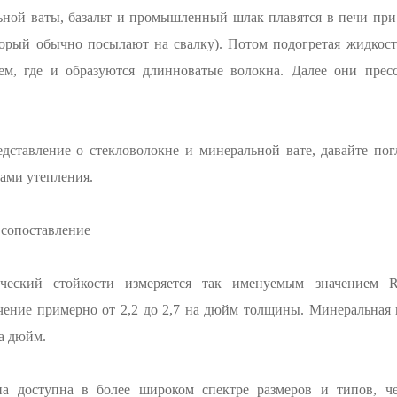
ьной ваты, базальт и промышленный шлак плавятся в печи при 
торый обычно посылают на свалку). Потом подогретая жидкост
ем, где и образуются длинноватые волокна. Далее они прес
редставление о стекловолокне и минеральной вате, давайте по
ами утепления.
 сопоставление
ческий стойкости измеряется так именуемым значением
чение примерно от 2,2 до 2,7 на дюйм толщины. Минеральная 
на дюйм.
на доступна в более широком спектре размеров и типов, ч