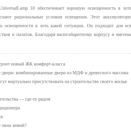
iversalLamp 18 обеспечивает хорошую освещенность в хоть
елают рациональные условия освещения. Этот аккумулятор
ь освещенности к хоть какой ситуации. Он подходит для осв
тков и палаток. Благодаря малогабаритному корпусу и мягень
троит новый ЖК комфорт-класса
 двери: комбинированные двери из МДФ и древесного массива
ут виртуально присутствовать на строительстве своего жилья
тельства — где-то рядом
ндиционера
ия
е окна зимой?