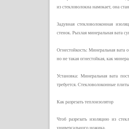
из стекловолокна намокает, она ста
Задувная стекловолоконная изол
стенок. Рыхлая минеральная вата су
Огнестойкость: Минеральная вата о
но не такая огнестойкая, как минера
Установка: Минеральная вата пос
требуется. Стекловолоконные плиты
Как разрезать теплоизолятор
Чтоб разрезать изоляцию из сте
универсального ножика.