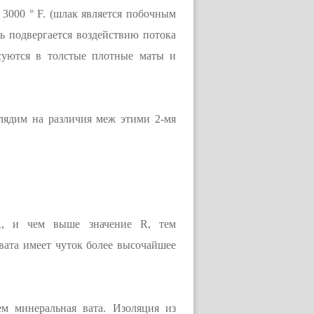
3000 ° F. (шлак является побочным
ь подвергается воздействию потока
суются в толстые плотные маты и
глядим на различия меж этими 2-мя
 R, и чем выше значение R, тем
вата имеет чуток более высочайшее
ем минеральная вата. Изоляция из