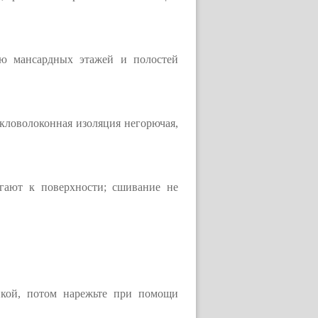
ию мансардных этажей и полостей
екловолоконная изоляция негорючая,
егают к поверхности; сшивание не
йкой, потом нарежьте при помощи