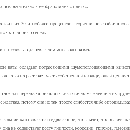
а исключительно в необработанных плитах.
остоит из 70 и поболее процентов вторично переработанного
нтов вторичного сырья.
оит несколько дешевле, чем минеральная вата.
ной ваты обладает потрясающими шумопоглощающими качеств
екловолокно растеряет часть собственной изолирующей ценности,
ртное для переноски, но плиты достаточно мягенькие и их трудн
ее жесткая, потому она не так просто сгибается либо опрокидывае
ральной ваты является гидрофобной, что значит, что она очень 
, она не содействует росту гнилости, коррозии, грибков, плесен