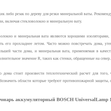
к либо резак по дереву для резки минеральной ваты. Рекоменду
ии, включая стекловолокно и минеральную вату.
волокно и минеральная вата являются хорошими изоляторами, 
ать его прохладнее летом. Часто можно повстречать дома, ут
льшей части дома, и минеральная вата, применяемая в качес
полнительное значение R, таких как стенки, обращенные на север.
о дома стоит произвести теплотехнический расчет для того,
 обозначить области которые требуют противопожарной защиты,
онарь аккумуляторный BOSCH UniversalLamp 