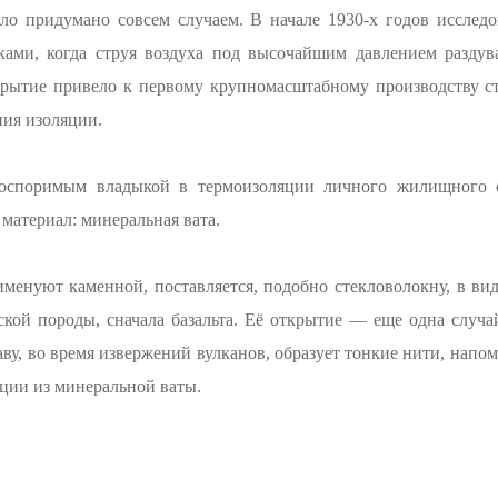
о придумано совсем случаем. В начале 1930-х годов исследо
ами, когда струя воздуха под высочайшим давлением раздува
крытие привело к первому крупномасштабному производству с
ния изоляции.
еоспоримым владыкой в термоизоляции личного жилищного с
материал: минеральная вата.
менуют каменной, поставляется, подобно стекловолокну, в вид
ской породы, сначала базальта. Её открытие — еще одна случа
ву, во время извержений вулканов, образует тонкие нити, нап
яции из минеральной ваты.