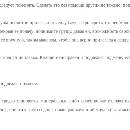
 следует поменять. Сделать это без помощи других не тяжело, поп
груша неплотно прилегают к седлу бачка. Проверить это необход
рекрыв ее подачу; поднимите грушу, давая ей, возможность свобо
е ее вручную, таким макаром, чтобы она верно прилегала к седлу.
и клапан поплавка. Клапан неисправен и подлежит подмене, есл
 подлежит подмене.
нередко становятся минеральные либо известковые отложения,
чок, очистите само седло с помощью железной мочалки для мыт