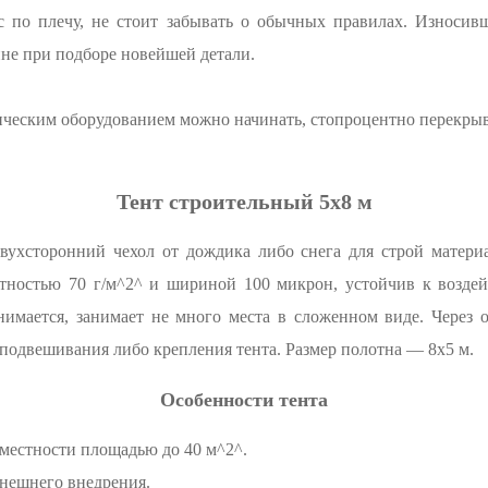
с по плечу, не стоит забывать о обычных правилах. Износив
ине при подборе новейшей детали.
ическим оборудованием можно начинать, стопроцентно перекрыв
Тент строительный 5x8 м
ухсторонний чехол от дождика либо снега для строй материа
тностью 70 г/м^2^ и шириной 100 микрон, устойчив к воздей
нимается, занимает не много места в сложенном виде. Через 
подвешивания либо крепления тента. Размер полотна — 8х5 м.
Особенности тента
 местности площадью до 40 м^2^.
внешнего внедрения.