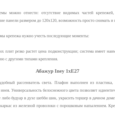
мы можно отнести: отсутствие видимых частей крепежей,
ие панели размером до 120х120, возможность просто снимать и
емы крепежа нужно учесть последующие моменты:
х плит резко растет цена подконструкции; система имеет на
ию с другими типами крепления.
Абажур Iney 1xE27
добный рассеиватель света. Плафон выполнен из пластика, 
нея. Универсальность белоснежного цвета позволяет идиенти
 либо будуар в духе шебби шик, украсить торшер в дачном дом
– каркас из железной проволоки с порошковым напылением. Кр