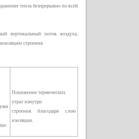
хранение тепла безпрерывно по всей
ный вертикальный поток воздуха,
оизоляцию строения.
Понижение термических
утрат изнутри
ружи
строения благодаря слою
изоляции.
яцы.