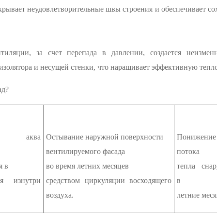
крывает неудовлетворительные швы строения и обеспечивает со
тиляции, за счет перепада в давлении, создается неизмен
изолятора и несущей стенки, что наращивает эффективную тепл
ад?
ие аква
Остывание наружной поверхности
Понижение
вентилируемого фасада
потока
я в
во время летних месяцев
тепла сна
мя изнутри
средством циркуляции восходящего
в
воздуха.
летние мес