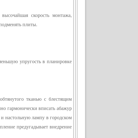
 высочайшая скорость монтажа,
 подменять плиты.
именьшую упругость в планировке
обтянутого тканью с блестящим
чно гармонически вписать абажур
е и настольную лампу в городском
епление предугадывает внедрение