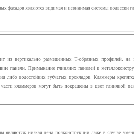
х фасадов являются видимая и невидимая системы подвески гл
оит из вертикально размещенных Т-образных профилей, на
няние панели. Примыкание глиняних панелей к металлоконстр
ния либо водостойких губчатых прокладок. Кляммеры крепят
части кляммеров могут быть покрашены в цвет глиняной пан
 являются: низкая цена подконструкции даже в случае умен